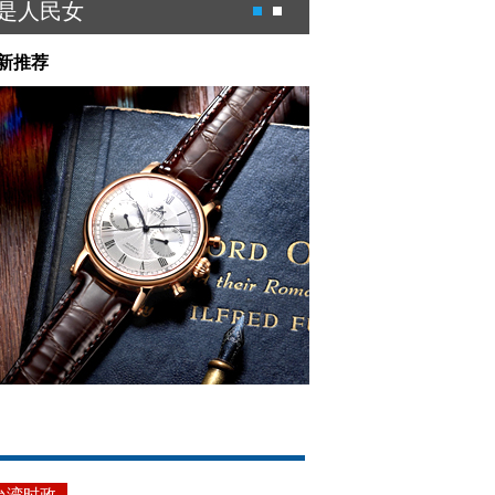
是人民女
景德镇陶瓷颜色釉
新推荐