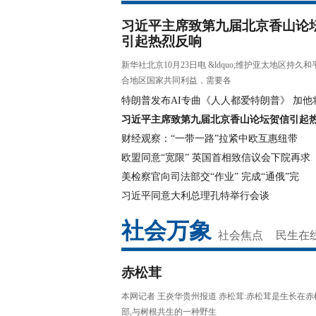
习近平主席致第九届北京香山论
引起热烈反响
新华社北京10月23日电 &ldquo;维护亚太地区持久
合地区国家共同利益，需要各
特朗普发布AI专曲《人人都爱特朗普》 加他
习近平主席致第九届北京香山论坛贺信引起
财经观察：“一带一路”拉紧中欧互惠纽带
欧盟同意“宽限” 英国首相致信议会下院再求
美检察官向司法部交“作业” 完成“通俄”完
习近平同意大利总理孔特举行会谈
社会万象
社会焦点
民生在
赤松茸
本网记者 王炎华贵州报道 赤松茸:赤松茸是生长在
部,与树根共生的一种野生