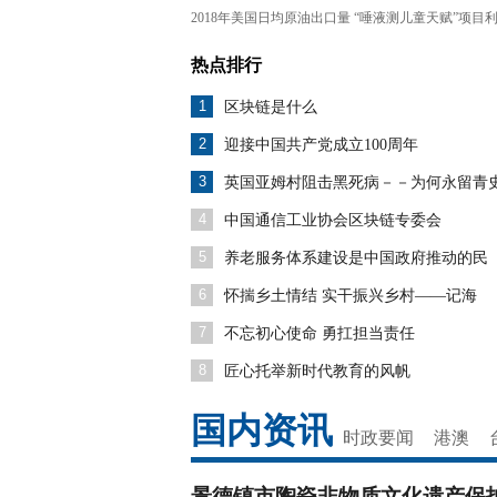
液测儿童天赋”项目利润超70%
告 第1
2019年12月21日，区块
2018年美国日均原油出口量
“唾液测儿童天赋”项目
会暨链改
何超秘书长会见人民日
热点排行
民论坛地
我委副主任委员单位西
号召成立
1
区块链是什么
2
迎接中国共产党成立100周年
3
英国亚姆村阻击黑死病－－为何永留青
4
中国通信工业协会区块链专委会
5
养老服务体系建设是中国政府推动的民
6
怀揣乡土情结 实干振兴乡村——记海
7
不忘初心使命 勇扛担当责任
8
匠心托举新时代教育的风帆
国内资讯
时政要闻
港澳
景德镇市陶瓷非物质文化遗产保