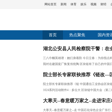
网站首页
新闻
体育
娱乐
视频
财经
首页
热点聚焦
国内资
湖北公安县人民检察院干警：在
管
三八巾帼英雄谱：她们身着防
三八巾帼英雄谱：她们身着防
今日立春：为你指点
是花
区块链有了自己的中国日，
我对在建国瓷厂恢复传统陶
区块链有了自己的中国
待“区
第三届中国工业旅游产业
合大会
刘金享将军八一建军节前
院士部长专家联袂推荐《链改—
老兵
“今天是一个盛大的节日”—
中国通信工业协会区块链专委会
大
习近平和意大利总统马塔雷拉
院士部长专家联袂推荐《链
中国通信工业协会区块
1024系列活动附件4：多位大佬入
见
习近平同意大利总统举行会谈
1024系列活动附件4：多位大
区块链中国大会（第二
会
区块链中国大会（第二站）郑
区块链共同体：驱车二万五千里
大寒天--春意暖万家之--走进宋
17省
第十站深圳（四）_共筑“
航、南航发布国内机票退改“阶
同体”
区块链网络服务平台建设
大寒天--春意暖万家之--走
中国石化绿色企业广东行