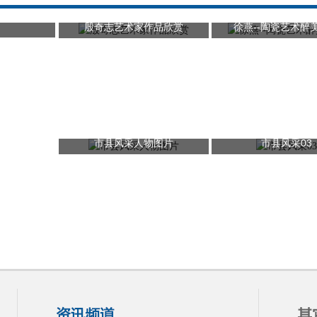
殷奇志艺术家作品欣赏
徐燕--陶瓷艺术醉
市县风采人物图片
市县风采03