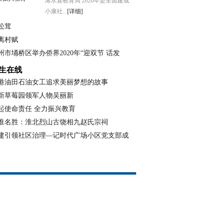
浠水县教育局 2020年是全面建成
小康社...
[详细]
松茸
离村赋
州市埇桥区举办侨界2020年“迎双节 话发
生在线
港油田石油女工追求美丽梦想的故事
新草莓园领军人物吴丽新
起使命责任 全力振兴教育
淮名胜：淮北烈山古饶相九赵氏宗祠
建引领社区治理—记时代广场小区党支部成