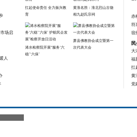
扛起使命责任 全力振兴教
黄淮名胜：淮北烈山古饶
育
相九赵氏宗祠
乡
赤
符
暨市场启
宿
萧县佛教协会成立暨第一
民
浠水检察院开展“服务‘六
次代表大会
大
稳’‘六保’
暖人
福
扛
办
黄
年
党