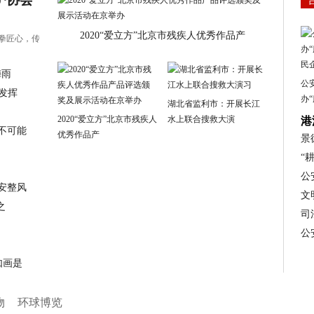
2020“爱立方”北京市残疾人优秀作品产
拳拳匠心，传
梅雨
公
发挥
办“
湖北省监利市：开展长江
2020“爱立方”北京市残疾人
水上联合搜救大演
港
不可能
优秀作品产
景
“
公
安整风
文
之
司
公
如画是
物
环球博览