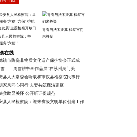
台湾时政
青春与法零距离 检察官们
安县人民检察院：举
来答疑
服务‘六稳’‘
澳在线
德镇市陶瓷非物质文化遗产保护协会正式成
耕雪——周雪耕书画作品展”在苏州吴门美
安县人大常委会听取和审议县检察院民事行
明家风同心同行 夫妻共筑廉洁家庭
法救助显关怀 公开听证促规范
安县人民检察院：迎来省级文明单位创建工作