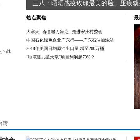
？
三八：晒晒战疫玫瑰最美的脸，压痕就
链中国大
利
报社人
热点聚焦
最
安灵动
大寒天--春意暖万家之--走进宋庄村委会
中国石化绿色企业广东行——广东石油加油站
2018年美国日均原油出口量 增至200万桶
史？战
“唾液测儿童天赋”项目利润超70%？
台湾
护协会