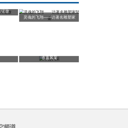
美绽放
灵魂的飞翔——访著名雕塑家
市县风采