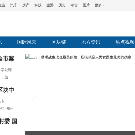
企业
汽车
房产
科技
旅游
历史
考古
图片
更多
讯
国际风云
区块链
地方资讯
热点视频
全市案
护服就
科学处理
值得期
日，值
发展联
夕慰问
区块中
—记意
轮值主
共同会
链专
围 大
站）郑州
州召开
，历经
庄村委
国
区块链共
梯费
“唾
招标公
—