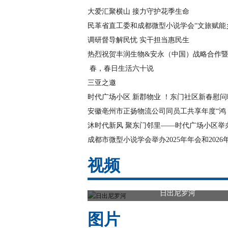
大爱汇聚横山 接力守护花季生命
民革省直工委和成都微型小说学会“文旅赋能
调研督导解民忧 实干担当惠民生
热烈祝贺丰润生物&安永（中国）战略合作
春，春日生活六十说
三亚之邀
时代广场小区 新郡物业 ！东门社区新春慰问
安徽亳州市正扬物流公司同员工共享年度“鸿
沐时代新风 聚东门邻里——时代广场小区举
成都市微型小说学会举办2025年年会和2026
视频
日出尼罗河
图片