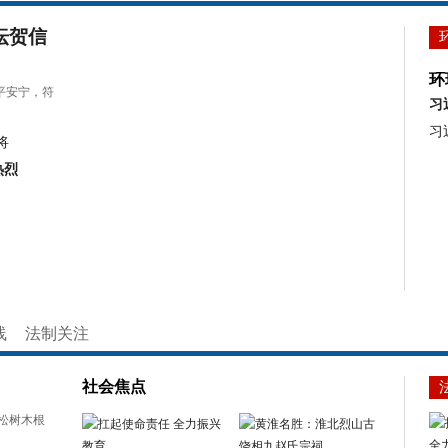
坛贺信
环
和平安宁，符
习
习
将
热烈
线
法制关注
社会焦点
赤松树木根