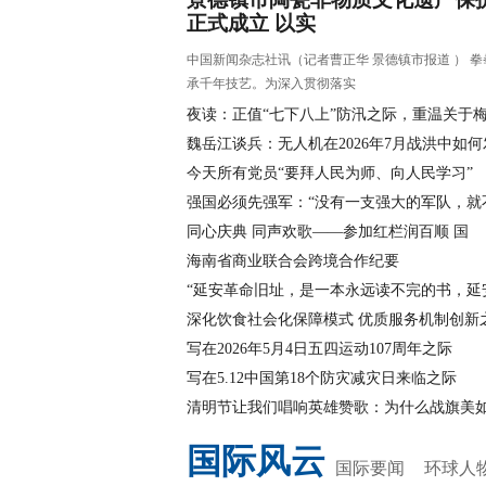
正式成立 以实
中国新闻杂志社讯（记者曹正华 景德镇市报道 ） 
承千年技艺。为深入贯彻落实
夜读：正值“七下八上”防汛之际，重温关于
魏岳江谈兵：无人机在2026年7月战洪中如何
今天所有党员“要拜人民为师、向人民学习”
强国必须先强军：“没有一支强大的军队，就
同心庆典 同声欢歌——参加红栏润百顺 国
海南省商业联合会跨境合作纪要
“延安革命旧址，是一本永远读不完的书，延
深化饮食社会化保障模式 优质服务机制创新
写在2026年5月4日五四运动107周年之际
写在5.12中国第18个防灾减灾日来临之际
清明节让我们唱响英雄赞歌：为什么战旗美
国际风云
国际要闻
环球人