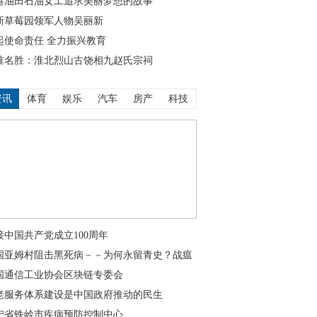
港油田石油女工追求美丽梦想的故事
新草莓园领军人物吴丽新
起使命责任 全力振兴教育
淮名胜：淮北烈山古饶相九赵氏宗祠
资讯
体育
娱乐
汽车
房产
科技
接中国共产党成立100周年
国亚姆村阻击黑死病－－为何永留青史？战瘟
国通信工业协会区块链专委会
老服务体系建设是中国政府推动的民生
宁省铁岭市疾病预防控制中心