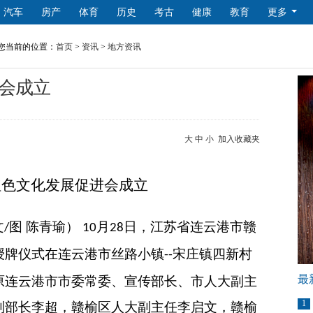
汽车
房产
体育
历史
考古
健康
教育
更多
您当前的位置：
首页
>
资讯
>
地方资讯
会成立
大
中
小
加入收藏夹
红色文化发展促进会成立
文
图 陈青瑜）
月
日，江苏省连云港市赣
/
10
28
授牌仪式在连云港市丝路小镇
宋庄镇四新村
--
最
原连云港市市委常委、宣传部长、市人大副主
1
副部长李超，赣榆区人大副主任李启文，赣榆