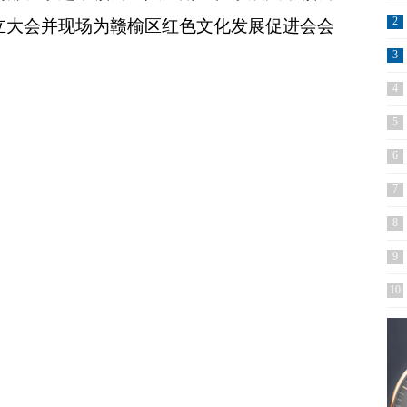
2
立大会并现场为赣榆区红色文化发展促进会会
3
4
5
6
7
8
9
10