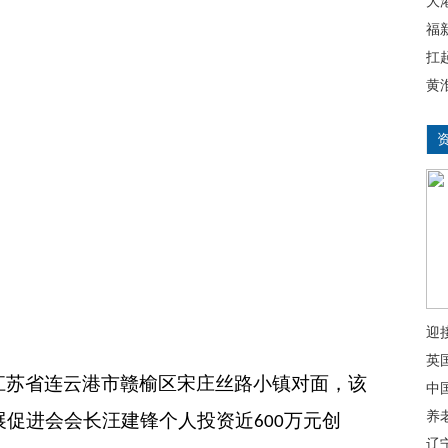
大
福
扛
黄
迎
英
江苏省连云港市赣榆区宋庄丝路小镇对面，该
中
养
展促进会会长汪建锋个人投资近
万元创
600
辽