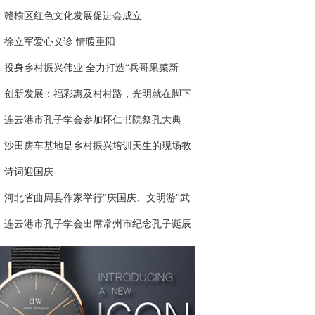
赣榆区红色文化发展促进会成立
徐立军爱心义诊 情暖重阳
投身乡村振兴伟业 全力打造“兵哥果菜新
创新发展：福彩惠及村村路，光明就在脚下
——记
连云港市孔子学会参加怀仁书院祭孔大典
沙田房车基地是乡村振兴培训天生的现场教
学
诗词迎国庆
河北省曲周县作家举行"庆国庆、文明游"武
连云港市孔子学会出席常州市纪念孔子诞辰
25