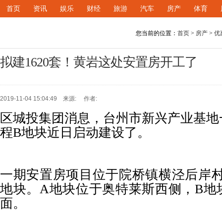
首页
资讯
娱乐
财经
旅游
汽车
房产
体育
您当前的位置：
首页
>
房产
>
优
拟建1620套！黄岩这处安置房开工了
2019-11-04 15:04:49 来源: 作者:
区城投集团消息，台州市新兴产业基地
程B地块近日启动建设了。
一期安置房项目位于院桥镇横泾后岸村
地块。A地块位于奥特莱斯西侧，B地
面。